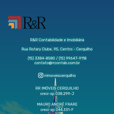
R&R Contabilidade e Imobiliária
Rua Rotary Clube, 95, Centro - Cerquilho
(15) 3384-8580
/
(15) 99647-9118
contato@rrcontab.com.br
rrimoveiscerquilho
RR IMÓVEIS CERQUILHO
creci-sp 038.299-J
MAURO ANDRÉ FRARE
creci-sp 044.331-F