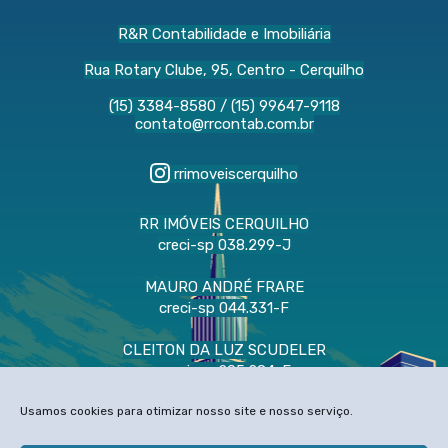
R&R Contabilidade e Imobiliária
Rua Rotary Clube, 95, Centro - Cerquilho
(15) 3384-8580
/
(15) 99647-9118
contato@rrcontab.com.br
rrimoveiscerquilho
RR IMÓVEIS CERQUILHO
creci-sp 038.299-J
MAURO ANDRÉ FRARE
creci-sp 044.331-F
CLEITON DA LUZ SCUDELER
creci-sp 205.284-F
CNAI 58.486
Usamos cookies para otimizar nosso site e nosso serviço.