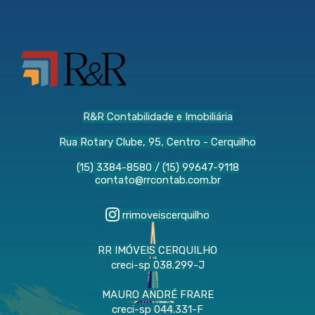
R&R Contabilidade e Imobiliária
Rua Rotary Clube, 95, Centro - Cerquilho
(15) 3384-8580
/
(15) 99647-9118
contato@rrcontab.com.br
rrimoveiscerquilho
RR IMÓVEIS CERQUILHO
creci-sp 038.299-J
MAURO ANDRÉ FRARE
creci-sp 044.331-F