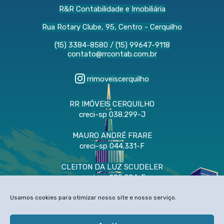
R&R Contabilidade e Imobiliária
Rua Rotary Clube, 95, Centro - Cerquilho
(15) 3384-8580
/
(15) 99647-9118
contato@rrcontab.com.br
rrimoveiscerquilho
RR IMÓVEIS CERQUILHO
creci-sp 038.299-J
MAURO ANDRÉ FRARE
creci-sp 044.331-F
CLEITON DA LUZ SCUDELER
creci-sp 205.284-F
CNAI 58.486
Usamos cookies para otimizar nosso site e nosso serviço.