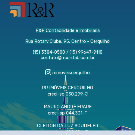
R&R Contabilidade e Imobiliária
Rua Rotary Clube, 95, Centro - Cerquilho
(15) 3384-8580
/
(15) 99647-9118
contato@rrcontab.com.br
rrimoveiscerquilho
RR IMÓVEIS CERQUILHO
creci-sp 038.299-J
MAURO ANDRÉ FRARE
creci-sp 044.331-F
CLEITON DA LUZ SCUDELER
creci-sp 205.284-F