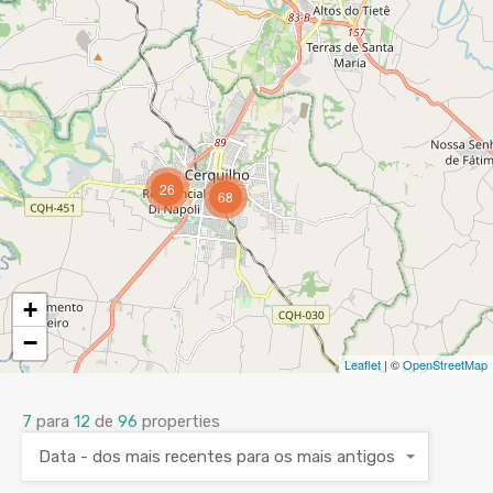
26
68
+
−
Leaflet
| ©
OpenStreetMap
7
para
12
de
96
properties
Data - dos mais recentes para os mais antigos