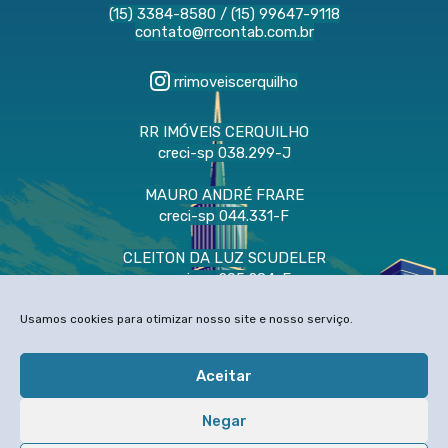
(15) 3384-8580
/
(15) 99647-9118
contato@rrcontab.com.br
rrimoveiscerquilho
RR IMÓVEIS CERQUILHO
creci-sp 038.299-J
MAURO ANDRÉ FRARE
creci-sp 044.331-F
CLEITON DA LUZ SCUDELER
creci-sp 205.284-F
CNAI 58.486
Usamos cookies para otimizar nosso site e nosso serviço.
Aceitar
Copyright © 2021 - Todos os Direitos Reservados
Desenvolvido por
NetWish
Negar