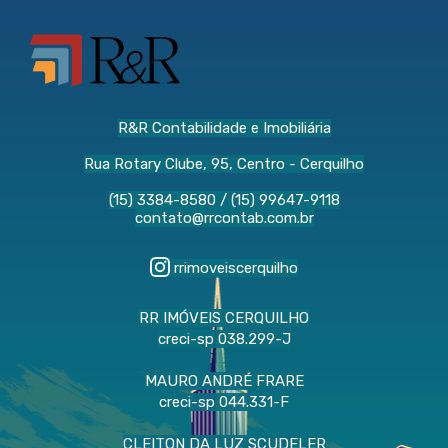
R&R Contabilidade e Imobiliária
Rua Rotary Clube, 95, Centro - Cerquilho
(15) 3384-8580
/
(15) 99647-9118
contato@rrcontab.com.br
rrimoveiscerquilho
RR IMÓVEIS CERQUILHO
creci-sp 038.299-J
MAURO ANDRÉ FRARE
creci-sp 044.331-F
CLEITON DA LUZ SCUDELER